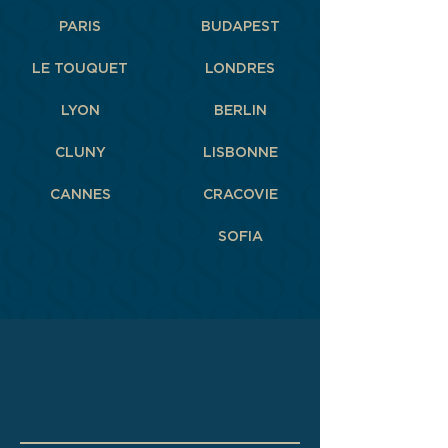
PARIS
BUDAPEST
LE TOUQUET
LONDRES
LYON
BERLIN
CLUNY
LISBONNE
CANNES
CRACOVIE
SOFIA