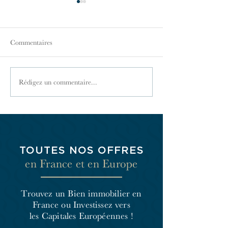
Commentaires
Les ventes aux enchères
L'indivision en im
Rédigez un commentaire...
immobilières
une situation à co
TOUTES NOS OFFRES
en France et en Europe
Trouvez un Bien immobilier en
France
ou Investissez vers
les Capitales Européennes !