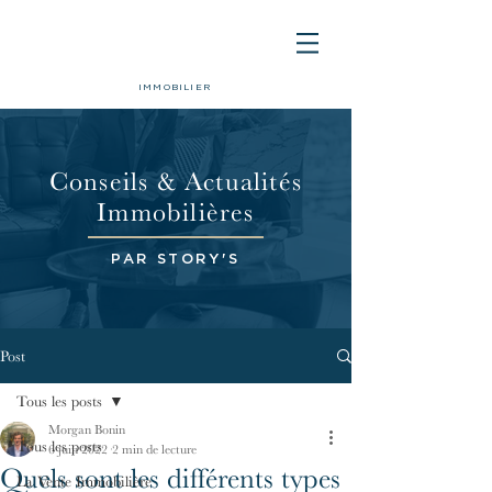
IMMOBILIER
Conseils & Actualités
Immobilières
PAR STORY'S
Post
Tous les posts
Morgan Bonin
Tous les posts
6 juin 2022
2 min de lecture
Quels sont les différents types
La Vente Immobilière