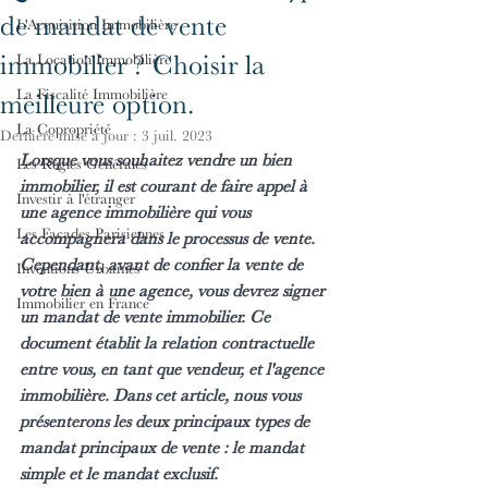
de mandat de vente
L'Acquisition Immobilière
immobilier ? Choisir la
La Location Immobilière
La Fiscalité Immobilière
meilleure option.
La Copropriété
Dernière mise à jour :
3 juil. 2023
Lorsque vous souhaitez vendre un bien 
Les Règles Générales
immobilier, il est courant de faire appel à 
Investir à l'étranger
une agence immobilière qui vous 
Les Façades Parisiennes
accompagnera dans le processus de vente. 
Cependant, avant de confier la vente de 
Inventions Urbaines
votre bien à une agence, vous devrez signer 
Immobilier en France
un mandat de vente immobilier. Ce 
document établit la relation contractuelle 
entre vous, en tant que vendeur, et l'agence 
immobilière. Dans cet article, nous vous 
présenterons les deux principaux types de 
mandat principaux de vente : le mandat 
simple et le mandat exclusif.