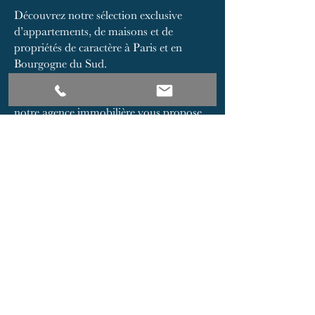
Découvrez notre sélection exclusive
d’appartements, de maisons et de
propriétés de caractère à Paris et en
Bourgogne du Sud.
Implantée au cœur de Paris et à Cluny,
notre agence immobilière vous propose
des biens soigneusement sélectionnés
pour leur qualité, leur emplacement et
leur potentiel patrimonial. Que vous
recherchiez un appartement à Paris, une
maison de charme en Bourgogne, une
demeure ancienne à Cluny ou un
investissement immobilier dans le
Mâconnais, notre équipe vous
accompagne avec exigence et discrétion.
Notre catalogue réunit des appartements
parisiens, des maisons de caractère, des