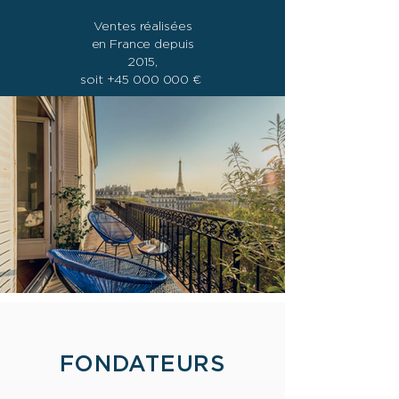
Ventes réalisées
en France depuis
2015,
soit
+45 000 000
€
FONDATEURS