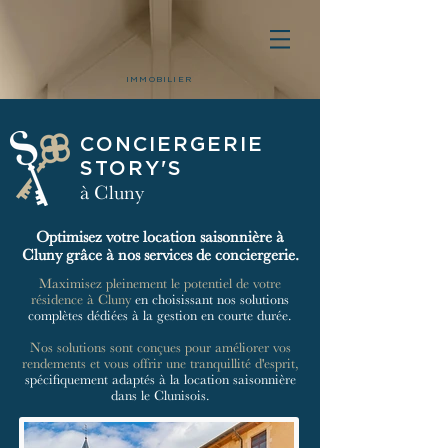
IMMOBILIER
CONCIERGERIE
STORY'S
à Cluny
Optimisez votre location saisonnière à
Cluny grâce à nos services de conciergerie.
Maximisez pleinement le potentiel de votre
résidence à Cluny
en choisissant nos solutions
complètes dédiées à la gestion en courte durée.
Nos solutions sont conçues pour améliorer vos
rendements et vous offrir une tranquillité d'esprit,
spécifiquement adaptés à la location saisonnière
dans le Clunisois.