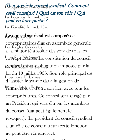
Tout savoir le conseil syndical. Comment 
L'Acquisition Immobilière
est-il constitué ? Quel est son rôle ? Qui 
La Location Immobilière
peut en faire partie ?
La Fiscalité Immobilière
Le conseil syndical est composé
 de 
La Copropriété
copropriétaires élus en assemblée générale 
Les Règles Générales
à la majorité absolue des voix de tous les 
Investir à l'étranger
copropriétaires. La constitution du conseil 
syndical est une obligation imposée par la 
Les Façades Parisiennes
loi du 10 juillet 1965. Son rôle principal est 
Inventions Urbaines
d’assister le syndic dans la gestion de 
Immobilier en France
l’immeuble et d’être son lien avec tous les 
copropriétaires. Ce conseil sera dirigé par 
un Président qui sera élu par les membres 
du conseil (qui peut également le 
révoquer).  Le président du conseil syndical 
a un rôle de coordinateur (cette fonction 
ne peut être rémunérée).