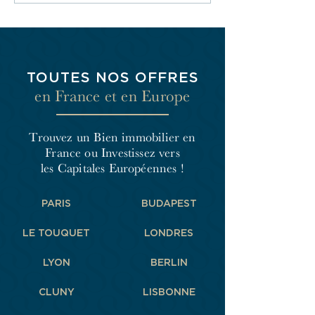
TOUTES NOS OFFRES
en France et en Europe
Trouvez un Bien immobilier en
France
ou Investissez vers
les Capitales Européennes !
PARIS
BUDAPEST
LE TOUQUET
LONDRES
LYON
BERLIN
CLUNY
LISBONNE