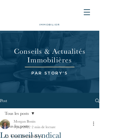
IMMOBILIER
Conseils & Actualités
Immobilières
PAR STORY'S
Post
Tous les posts
Morgan Bonin
Tous les posts
6 juin 2022
2 min de lecture
Le conseil syndical
La Vente Immobilière