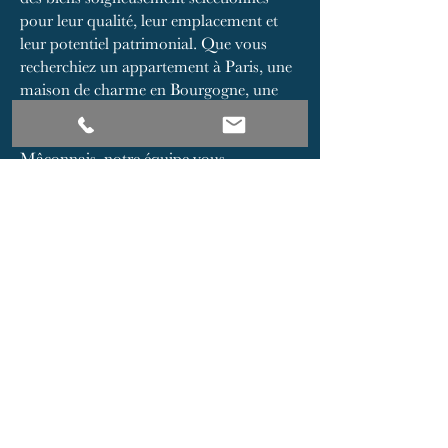
pour leur qualité, leur emplacement et
leur potentiel patrimonial. Que vous
recherchiez un appartement à Paris, une
maison de charme en Bourgogne, une
demeure ancienne à Cluny ou un
investissement immobilier dans le
Mâconnais, notre équipe vous
accompagne avec exigence et discrétion.
Notre catalogue réunit des appartements
parisiens, des maisons de caractère, des
propriétés rurales, ainsi que des biens
d’exception situés dans des secteurs
recherchés de Bourgogne du Sud. Nous
intervenons pour l’achat, la vente et
l’estimation de biens immobiliers, en
mettant à votre service notre
connaissance approfondie du marché
local.