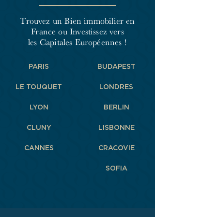
Trouvez un Bien immobilier en
France
ou Investissez vers
les Capitales Européennes !
PARIS
BUDAPEST
LE TOUQUET
LONDRES
LYON
BERLIN
CLUNY
LISBONNE
CANNES
CRACOVIE
SOFIA