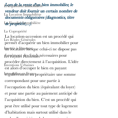
Lors de la vente d'un bien immobilier, le 
L'Acquisition Immobilière
vendeur doit fournir un certain nombre de 
La Location Immobilière
documents obligatoires (diagnostics, titre 
La Fiscalité Immobilière
de propriété,...).
La Copropriété
La location-accession est un procédé qui 
Les Règles Générales
permet d’acquérir un bien immobilier pour 
Investir à l'étranger
un locataire lorsque celui-ci ne dispose pas 
forcément des fonds nécessaires pour 
Les Façades Parisiennes
procéder directement à l’acquisition. L’idée 
Inventions Urbaines
est alors d’occuper le bien en payant 
Immobilier en France
régulièrement au propriétaire une somme 
correspondant pour une partie à 
l’occupation du bien (équivalant du loyer) 
et pour une partie au paiement anticipé de 
l’acquisition du bien. C’est un procédé qui 
peut être utilisé pour tout type de logement 
d’habitation mais surtout utilisé dans le 