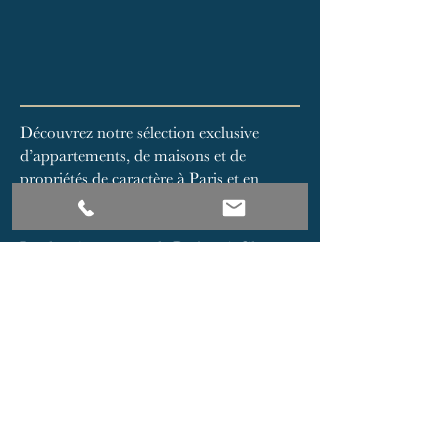
Découvrez notre sélection exclusive
d’appartements, de maisons et de
propriétés de caractère à Paris et en
Bourgogne du Sud.
Implantée au cœur de Paris et à Cluny,
notre agence immobilière vous propose
des biens soigneusement sélectionnés
pour leur qualité, leur emplacement et
leur potentiel patrimonial. Que vous
recherchiez un appartement à Paris, une
maison de charme en Bourgogne, une
demeure ancienne à Cluny ou un
investissement immobilier dans le