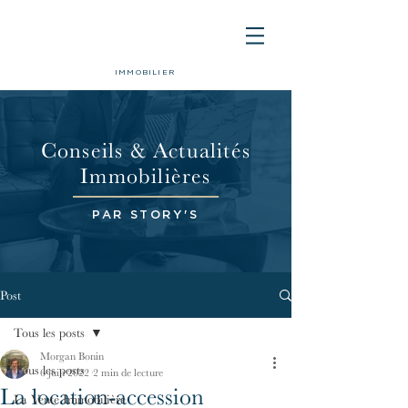
IMMOBILIER
Conseils & Actualités
Immobilières
PAR STORY'S
Post
Tous les posts
Morgan Bonin
Tous les posts
6 juin 2022
2 min de lecture
La location-accession
La Vente Immobilière