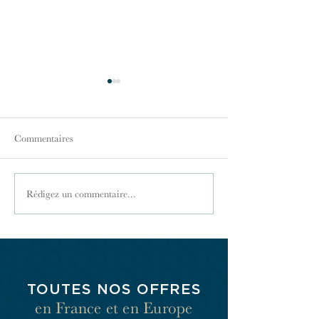
Commentaires
Le bail professionnel
Locations meublés
Rédigez un commentaire...
saisonnière
TOUTES NOS OFFRES
en France et en Europe