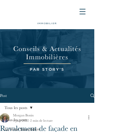
IMMOBILIER
Conseils & Actualités
Immobilières
PAR STORY'S
Post
Tous les posts
Morgan Bonin
Tous les posts
6 juin 2022
2 min de lecture
Ravalement de façade en
La Vente Immobilière