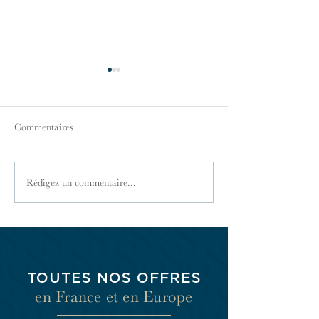
Commentaires
Les honoraires des syndics
La comptabilité de
Rédigez un commentaire...
de copropriété
copropriété
TOUTES NOS OFFRES
en France et en Europe