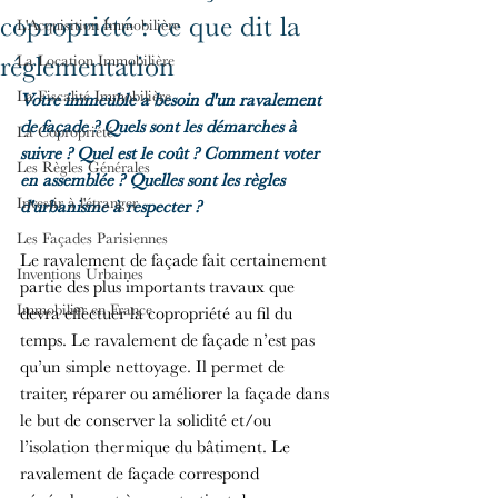
copropriété : ce que dit la
L'Acquisition Immobilière
réglementation
La Location Immobilière
La Fiscalité Immobilière
Votre immeuble a besoin d'un ravalement 
de façade ? Quels sont les démarches à 
La Copropriété
suivre ? Quel est le coût ? Comment voter 
Les Règles Générales
en assemblée ? Quelles sont les règles 
Investir à l'étranger
d'urbanisme à respecter ?
Les Façades Parisiennes
Le ravalement de façade fait certainement 
Inventions Urbaines
partie des plus importants travaux que 
Immobilier en France
devra effectuer la copropriété au fil du 
temps. Le ravalement de façade n’est pas 
qu’un simple nettoyage. Il permet de 
traiter, réparer ou améliorer la façade dans 
le but de conserver la solidité et/ou 
l’isolation thermique du bâtiment. Le 
ravalement de façade correspond 