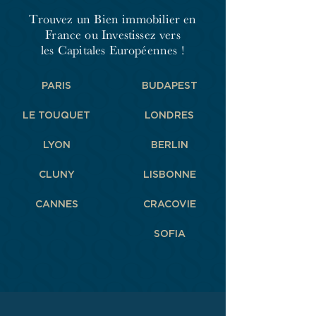
Trouvez un Bien immobilier en
France
ou Investissez vers
les Capitales Européennes !
PARIS
BUDAPEST
LE TOUQUET
LONDRES
LYON
BERLIN
CLUNY
LISBONNE
CANNES
CRACOVIE
SOFIA