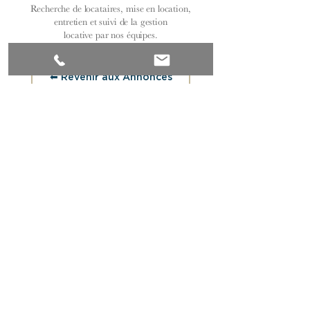
Recherche de locataires, mise en location,
entretien et suivi de la gestion
locative par nos équipes.
⬅︎ Revenir aux Annonces
Découvrez notre sélection exclusive
d’appartements, de maisons et de
propriétés de caractère à Paris et en
Bourgogne du Sud.
Implantée au cœur de Paris et à Cluny,