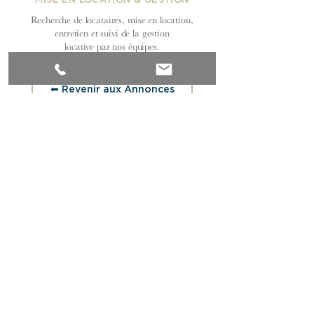
MISE EN LOCATION & GESTION
Recherche de locataires, mise en location,
entretien et suivi de la gestion
locative par nos équipes.
⬅︎ Revenir aux Annonces
Découvrez notre sélection exclusive
d’appartements, de maisons et de
propriétés de caractère à Paris et en
Bourgogne du Sud.