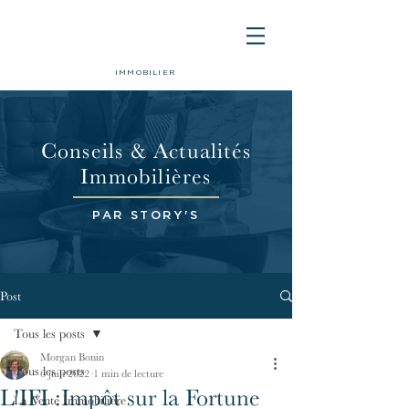
IMMOBILIER
Conseils & Actualités
Immobilières
PAR STORY'S
Post
Tous les posts
Morgan Bonin
Tous les posts
6 juin 2022
1 min de lecture
L'IFI :Impôt sur la Fortune
La Vente Immobilière