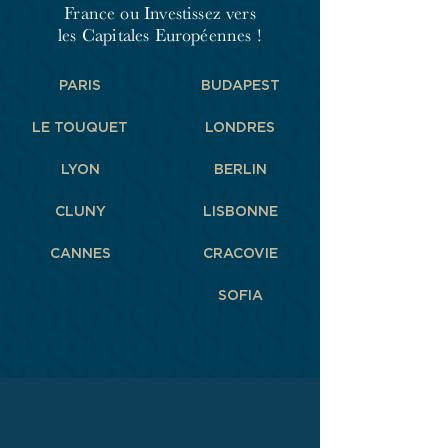
France
ou Investissez vers
les Capitales Européennes !
PARIS
BUDAPEST
LE TOUQUET
LONDRES
LYON
BERLIN
CLUNY
LISBONNE
CANNES
CRACOVIE
SOFIA