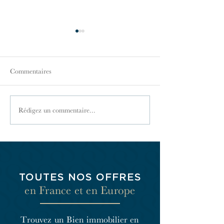
Commentaires
Les différents impôts
La TVA immobili
Rédigez un commentaire...
TOUTES NOS OFFRES
en France et en Europe
Trouvez un Bien immobilier en