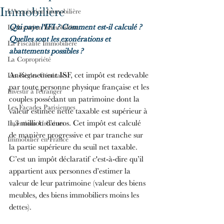
Immobilière
L'Acquisition Immobilière
Qui paye l'IFI ? Comment est-il calculé ? 
La Location Immobilière
Quelles sont les exonérations et 
La Fiscalité Immobilière
abattements possibles ? 
La Copropriété
Anciennement ISF, cet impôt est redevable 
Les Règles Générales
par toute personne physique française et les 
Investir à l'étranger
couples possédant un patrimoine dont la 
Les Façades Parisiennes
valeur estimée nette taxable est supérieur à 
1,3 million d’euros. Cet impôt est calculé 
Inventions Urbaines
de manière progressive et par tranche sur 
Immobilier en France
la partie supérieure du seuil net taxable. 
C’est un impôt déclaratif c'est-à-dire qu’il 
appartient aux personnes d’estimer la 
valeur de leur patrimoine (valeur des biens 
meubles, des biens immobiliers moins les 
dettes).