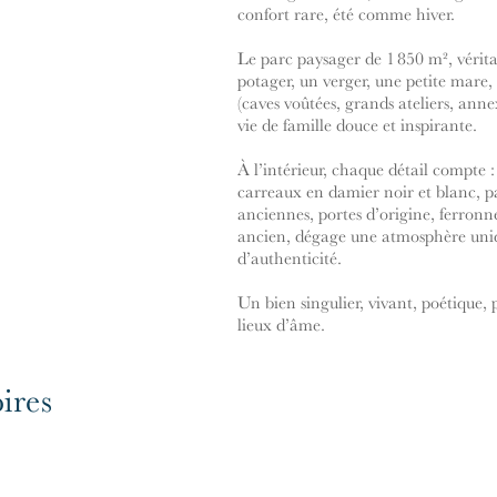
confort rare, été comme hiver.
Le parc paysager de 1 850 m², vérita
potager, un verger, une petite mare
(caves voûtées, grands ateliers, an
vie de famille douce et inspirante.
À l’intérieur, chaque détail compte 
carreaux en damier noir et blanc, p
anciennes, portes d’origine, ferronn
ancien, dégage une atmosphère uniq
d’authenticité.
Un bien singulier, vivant, poétique, 
lieux d’âme.
ires