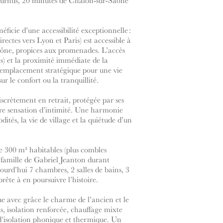
Tournus, 20 minutes de Chalon-sur-Saône
ficie d’une accessibilité exceptionnelle :
ectes vers Lyon et Paris) est accessible à
aône, propices aux promenades. L’accès
s) et la proximité immédiate de la
n emplacement stratégique pour une vie
r le confort ou la tranquillité.
iscrètement en retrait, protégée par ses
are sensation d’intimité. Une harmonie
ités, la vie de village et la quiétude d’un
e 300 m² habitables (plus combles
 famille de Gabriel Jeanton durant
jourd’hui 7 chambres, 2 salles de bains, 3
rête à en poursuivre l’histoire.
e avec grâce le charme de l’ancien et le
s, isolation renforcée, chauffage mixte
s d’isolation phonique et thermique. Un