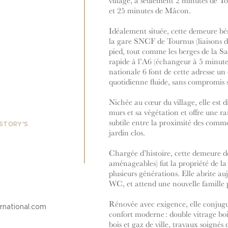
village, à seulement 2 minutes de 
et 25 minutes de Mâcon.
Idéalement située, cette demeure béné
la gare SNCF de Tournus (liaisons dir
pied, tout comme les berges de la S
rapide à l’A6 (échangeur à 5 minute
nationale 6 font de cette adresse u
quotidienne fluide, sans compromis su
Nichée au cœur du village, elle est d
murs et sa végétation et offre une r
subtile entre la proximité des commod
 STORY'S
jardin clos.
Chargée d’histoire, cette demeure d
aménageables) fut la propriété de la
plusieurs générations. Elle abrite au
WC, et attend une nouvelle famille p
Rénovée avec exigence, elle conjugu
rnational.com
confort moderne : double vitrage boi
bois et gaz de ville, travaux soigné