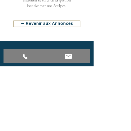
entretien et suivi de la gestion
locative par nos équipes.
⬅︎ Revenir aux Annonces
Découvrez notre sélection exclusive
d’appartements, de maisons et de
propriétés de caractère à Paris et en
Bourgogne du Sud.
Implantée au cœur de Paris et à Cluny,
notre agence immobilière vous propose