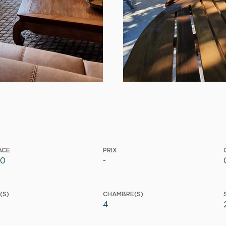
ACE
PRIX
10
-
(S)
CHAMBRE(S)
4