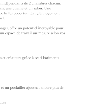
s indépendants de 2 chambres chacun,
s, une cuisine et un salon. Une
e belles opportunités : gîte, logement
el.
ager, offre un potentiel incroyable pour
 un espace de travail sur mesure selon vos
s et créateurs grâce à ses 4 bâtiments
 et un poulailler ajoutent encore plus de
ible