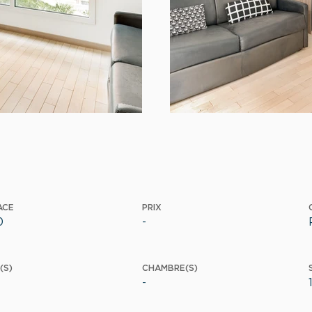
ACE
PRIX
0
-
(S)
CHAMBRE(S)
-