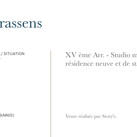
rassens
XV ème Arr. - Studio m
/ SITUATION
V
résidence neuve et de s
BAIN(S)
Vente réalisée par Story's.