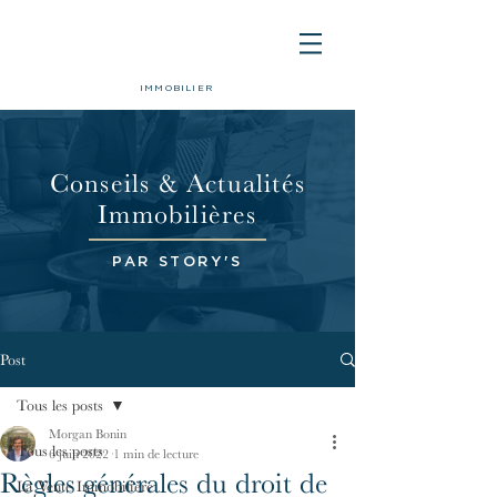
IMMOBILIER
Conseils & Actualités
Immobilières
PAR STORY'S
Post
Tous les posts
Morgan Bonin
Tous les posts
6 juin 2022
1 min de lecture
Règles générales du droit de
La Vente Immobilière