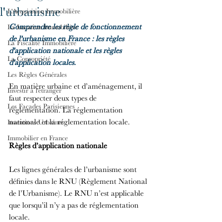
l'urbanisme
L'Acquisition Immobilière
Comprendre les règle de fonctionnement 
La Location Immobilière
de l'urbanisme en France : les règles 
La Fiscalité Immobilière
d'application nationale et les règles 
La Copropriété
d'application locales.
Les Règles Générales
En matière urbaine et d’aménagement, il 
Investir à l'étranger
faut respecter deux types de 
Les Façades Parisiennes
réglementation. La réglementation 
nationale et la réglementation locale.
Inventions Urbaines
Immobilier en France
Règles d’application nationale
Les lignes générales de l’urbanisme sont 
définies dans le RNU (Règlement National 
de l’Urbanisme). Le RNU n’est applicable 
que lorsqu’il n’y a pas de réglementation 
locale.