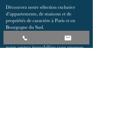
Découvrez notre sélection exclusive
d’appartements, de maisons et de
propriétés de caractère à Paris et en
Bourgogne du Sud.
Implantée au cœur de Paris et à Cluny,
notre agence immobilière vous propose
des biens soigneusement sélectionnés
pour leur qualité, leur emplacement et
leur potentiel patrimonial. Que vous
recherchiez un appartement à Paris, une
maison de charme en Bourgogne, une
demeure ancienne à Cluny ou un
investissement immobilier dans le
Mâconnais, notre équipe vous
accompagne avec exigence et discrétion.
Notre catalogue réunit des appartements
parisiens, des maisons de caractère, des