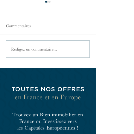
Commentaires
Le droit de propriété
La loi carrez et se
Rédigez un commentaire...
TOUTES NOS OFFRES
en France et en Europe
Trouvez un Bien immobilier en
France
ou Investissez vers
les Capitales Européennes !