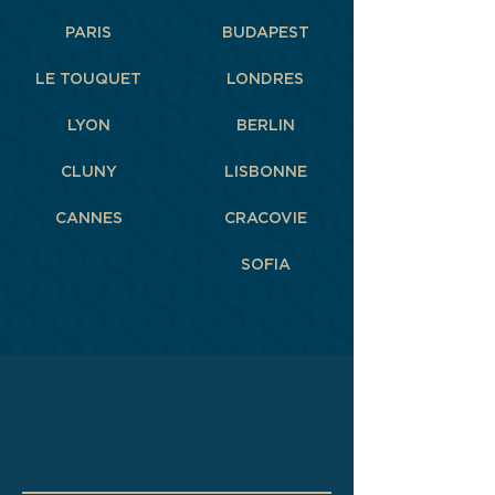
PARIS
BUDAPEST
LE TOUQUET
LONDRES
LYON
BERLIN
CLUNY
LISBONNE
CANNES
CRACOVIE
SOFIA