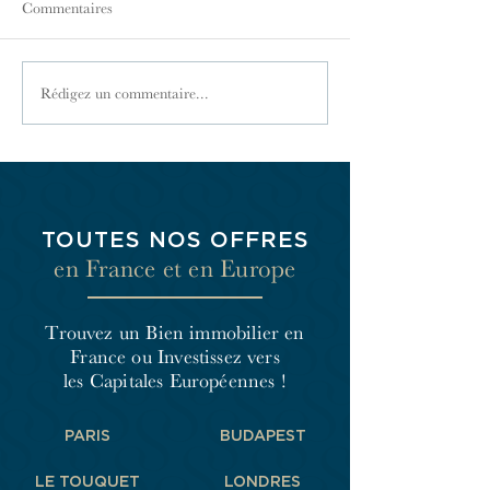
Commentaires
Les façades d'immeubles à
Les façades d'imm
Rédigez un commentaire...
Paris - L'habitat social
Paris - Les années
d'entre-deux-guerres (1918-
(1930-1939)
1939)
TOUTES NOS OFFRES
en France et en Europe
Trouvez un Bien immobilier en
France
ou Investissez vers
les Capitales Européennes !
PARIS
BUDAPEST
LE TOUQUET
LONDRES