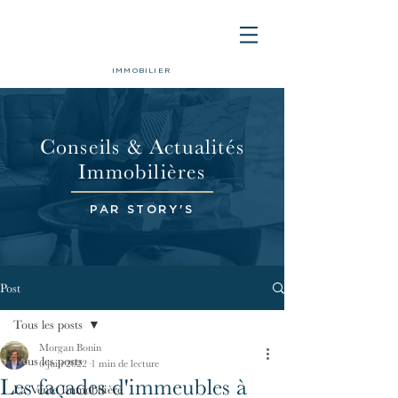
IMMOBILIER
Conseils & Actualités
Immobilières
PAR STORY'S
Post
Tous les posts
Morgan Bonin
Tous les posts
6 juin 2022
1 min de lecture
Les façades d'immeubles à
La Vente Immobilière