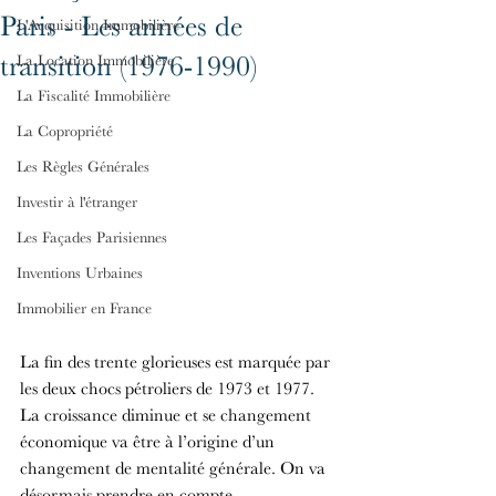
Paris - Les années de
L'Acquisition Immobilière
transition (1976-1990)
La Location Immobilière
La Fiscalité Immobilière
La Copropriété
Les Règles Générales
Investir à l'étranger
Les Façades Parisiennes
Inventions Urbaines
Immobilier en France
La fin des trente glorieuses est marquée par 
les deux chocs pétroliers de 1973 et 1977. 
La croissance diminue et se changement 
économique va être à l’origine d’un 
changement de mentalité générale. On va 
désormais prendre en compte 