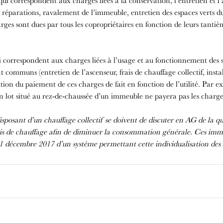
qui correspondent aux charges liées à la conservation, l’entretien et l
réparations, ravalement de l’immeuble, entretien des espaces verts du 
harges sont dues par tous les copropriétaires en fonction de leurs tanti
i correspondent aux charges liées à l’usage et au fonctionnement des ser
communs (entretien de l’ascenseur, frais de chauffage collectif, instal
ition du paiement de ces charges de fait en fonction de l’utilité. Par 
 lot situé au rez-de-chaussée d’un immeuble ne payera pas les charges 
osant d’un chauffage collectif se doivent de discuter en AG de la qu
rais de chauffage afin de diminuer la consommation générale. Ces imm
31 décembre 2017 d’un système permettant cette individualisation des f