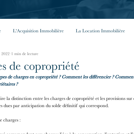
e
L'Acquisition Immobilière
La Location Immobilière
n 2022
1 min de lecture
énérales
Investir à l'étranger
Les Façades Parisiennes
es de copropriété
 types de charges en copropriété ? Comment les différencier ? Comment 
iétaires ?
aire la distinction entre les charges de copropriété et les provisions sur
s dues par anticipation du solde définitif qui correspond.
de charges :