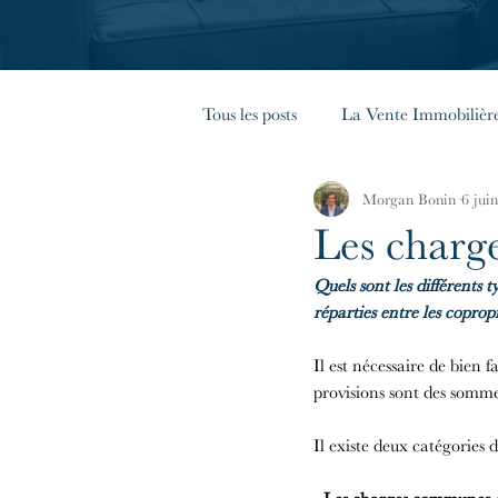
Tous les posts
La Vente Immobilièr
Morgan Bonin
6 jui
La Copropriété
Les Règles G
Les charg
Quels sont les différents
Immobilier en France
réparties entre les copropr
Il est nécessaire de bien f
provisions sont des somme
Il existe deux catégories 