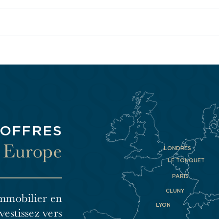
La co
Les honoraires des syndics de
copropriété
 OFFRES
n Europe
LONDRES
LE TOUQUET
PARIS
CLUNY
mmobilier en
LYON
vestissez vers