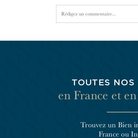
Rédigez un commentaire...
Comment changer de syndic de
copropriété ?
TOUTES NOS
en France et e
Trouvez un Bien i
France
ou In