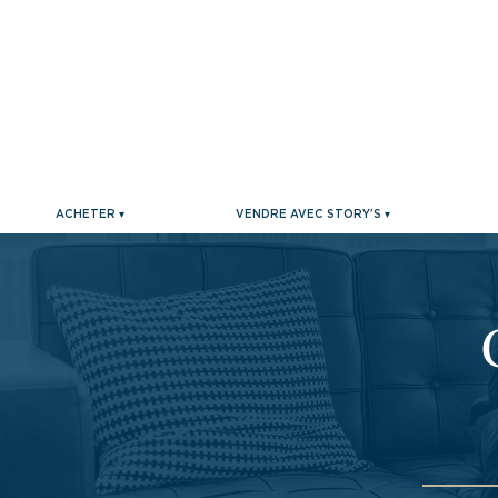
ACHETER ▾
VENDRE AVEC STORY'S ▾