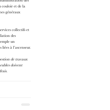
’administration des 
couloir et de la 
èmes généraux 
vices collectifs et 
lation des 
exemple un 
liées à l’ascenseur.
estion de travaux 
eubles doivent 
rais.