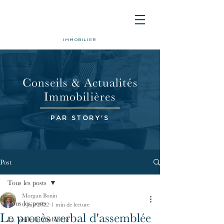
IMMOBILIER
Conseils & Actualités
Immobilières
PAR STORY'S
Post
Tous les posts
Morgan Bonin
Tous les posts
6 juin 2022
1 min de lecture
Le procès verbal d'assemblée
La Vente Immobilière