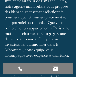
Implantée au cœur de Paris et à Cluny,
notre agence immobilière vous propose
des biens soigneusement sélectionnés
pour leur qualité, leur emplacement et
leur potentiel patrimonial. Que vous
recherchiez un appartement à Paris, une
maison de charme en Bourgogne, une
demeure ancienne à Cluny ou un
investissement immobilier dans le
Mâconnais, notre équipe vous
accompagne avec exigence et discrétion.
Notre catalogue réunit des appartements
parisiens, des maisons de caractère, des
propriétés rurales, ainsi que des biens
d’exception situés dans des secteurs
recherchés de Bourgogne du Sud. Nous
intervenons pour l’achat, la vente et
l’estimation de biens immobiliers, en
mettant à votre service notre