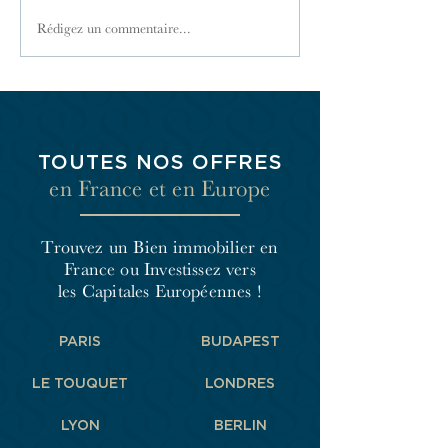
Les honoraires des syndics
La comptabilité de
Rédigez un commentaire...
de copropriété
copropriété
TOUTES NOS OFFRES
en France et en Europe
Trouvez un Bien immobilier en
France
ou Investissez vers
les Capitales Européennes !
PARIS
BUDAPEST
LE TOUQUET
LONDRES
LYON
BERLIN