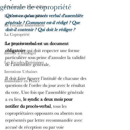
générale de copropriété
L'Acquisition Immobilière
Qu'est-ce qu'un procès verbal d'assemblée 
La Location Immobilière
générale ? Comment est-il rédigé ? Que 
La Fiscalité Immobilière
doit-il contenir ? Qui doit le rédiger ?
La Copropriété
Le procès-verbal est un document 
Les Règles Générales
obligatoire
 qui doit respecter une forme 
Investir à l'étranger
particulière sous peine d’annuler la validité 
Les Façades Parisiennes
de l’assemblée générale.
Inventions Urbaines
Il doit faire figurer l’intitulé de chacune des 
Immobilier en France
questions de l’ordre du jour avec le résultat 
du vote. Une fois que l’assemblée générale 
a eu lieu, 
le syndic a deux mois pour 
notifier du procès-verbal
, tous les 
copropriétaires opposants ou absents non 
représentés par lettre recommandée avec 
accusé de réception ou par voie 