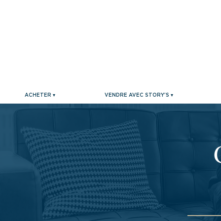
ACHETER ▾
VENDRE AVEC STORY'S ▾