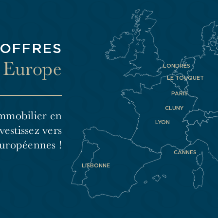
 OFFRES
n Europe
LONDRES
LE TOUQUET
PARIS
CLUNY
mmobilier en
LYON
vestissez vers
Européennes !
CANNES
LISBONNE