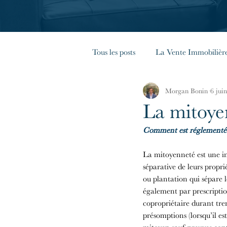
Tous les posts
La Vente Immobilièr
Morgan Bonin
6 jui
La Copropriété
Les Règles G
La mitoye
Comment est réglementé le
Immobilier en France
La mitoyenneté est une ind
séparative de leurs propr
ou plantation qui sépare 
également par prescriptio
copropriétaire durant tre
présomptions (lorsqu’il es