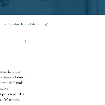
La Fiscalité Immobilière
Inventions Urbaines
 sur la limite 
tion (mur/clôture…) 
 propriété mais 
itable 
ique, ou par des 
onsidéré comme 