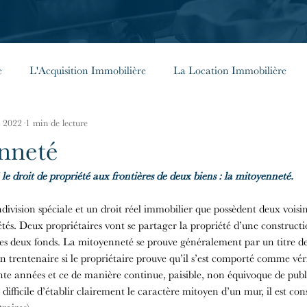
e
L'Acquisition Immobilière
La Location Immobilière
n 2022
1 min de lecture
énérales
Investir à l'étranger
Les Façades Parisiennes
nneté
 droit de propriété aux frontières de deux biens : la mitoyenneté.
ivision spéciale et un droit réel immobilier que possèdent deux voisins
iétés. Deux propriétaires vont se partager la propriété d’une construc
les deux fonds. La mitoyenneté se prouve généralement par un titre de
n trentenaire si le propriétaire prouve qu’il s’est comporté comme vér
nte années et ce de manière continue, paisible, non équivoque de publ
t difficile d’établir clairement le caractère mitoyen d’un mur, il est c