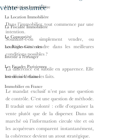
vente assumée
L'Acquisition Immobilière
La Location Immobilière
Dans l’immobilier, tout commence par une 
La Fiscalité Immobilière
intention.
La Copropriété
Souhaite-t-on simplement vendre, ou 
souhaite-t-on vendre dans les meilleures 
Les Règles Générales
conditions possibles ?
Investir à l'étranger
Les Façades Parisiennes
La différence est subtile en apparence. Elle 
est décisive dans les faits.
Inventions Urbaines
Immobilier en France
Le mandat exclusif n’est pas une question 
de contrôle. C’est une question de méthode. 
Il traduit une volonté : celle d’organiser la 
vente plutôt que de la disperser. Dans un 
marché où l’information circule vite et où 
les acquéreurs comparent instantanément, 
la cohérence devient un atout stratégique.