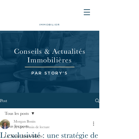
IMMOBILIER
Conseils & Actualités
Immobilières
PAR STORY'S
Post
Tous les posts
Morgan Bonin
Tous les posts
22 févr.
3 min de lecture
L’exclusivité : une stratégie de
La Vente Immobilière