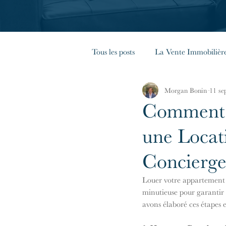
Tous les posts
La Vente Immobilièr
Morgan Bonin
11 se
La Copropriété
Les Règles G
Comment 
une Locat
Immobilier en France
Concierge
Louer votre appartement s
minutieuse pour garantir 
avons élaboré ces étapes e