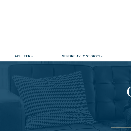
ACHETER ▾
VENDRE AVEC STORY'S ▾