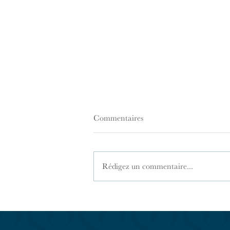
Commentaires
Rédigez un commentaire...
Assainissement, eau potable,
puits : ce qu'il faut vraiment
vérifier avant d'acheter une
maison en Sud Bourgogne