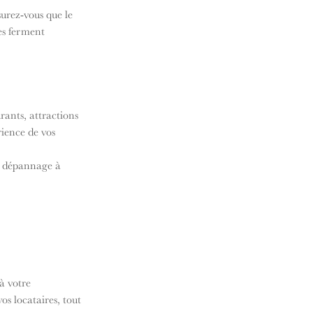
surez-vous que le 
es ferment 
ants, attractions 
ience de vos 
de dépannage à 
à votre 
s locataires, tout 