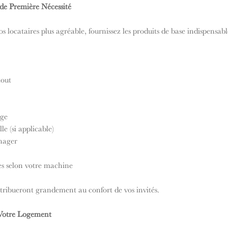
 de Première Nécessité
s locataires plus agréable, fournissez les produits de base indispensable
tout
nge
lle (si applicable)
énager
res selon votre machine
ntribueront grandement au confort de vos invités.
e Votre Logement