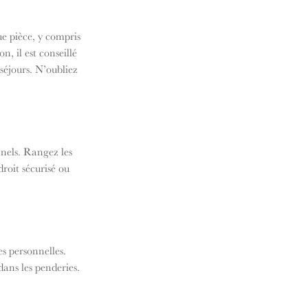
e pièce, y compris 
, il est conseillé 
séjours. N’oubliez 
nnels. Rangez les 
roit sécurisé ou 
es personnelles. 
ans les penderies. 