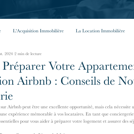
e
L'Acquisition Immobilière
La Location Immobilière
pt. 2024
2 min de lecture
énérales
Investir à l'étranger
Les Façades Parisiennes
Préparer Votre Apparteme
ion Airbnb : Conseils de No
rie
ur Airbnb peut être une excellente opportunité, mais cela nécessite 
une expérience mémorable à vos locataires. En tant que conciergerie s
ssentielles pour vous aider à préparer votre logement et assurer des séj