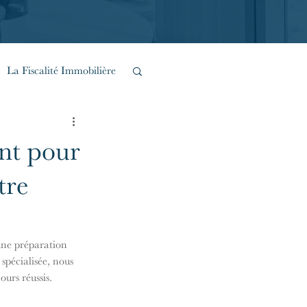
La Fiscalité Immobilière
Inventions Urbaines
nt pour
tre
une préparation 
pécialisée, nous 
ours réussis.