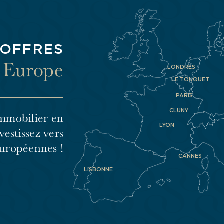
 OFFRES
n Europe
LONDRES
LE TOUQUET
PARIS
CLUNY
mmobilier en
LYON
vestissez vers
Européennes !
CANNES
LISBONNE