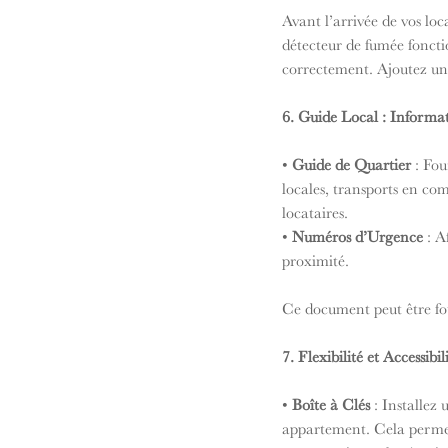
Avant l’arrivée de vos loc
détecteur de fumée fonctio
correctement. Ajoutez une
6. Guide Local : Informat
• 
Guide de Quartier
 : Fo
locales, transports en co
locataires.
• 
Numéros d’Urgence
 : 
proximité.
Ce document peut être fo
7. Flexibilité et Accessibil
• 
Boîte à Clés
 : Installez
appartement. Cela permet u