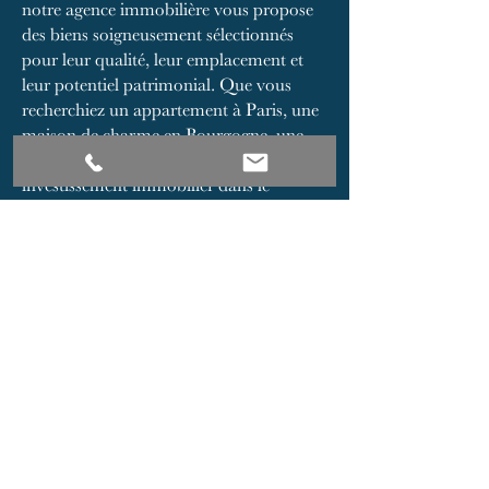
notre agence immobilière vous propose
des biens soigneusement sélectionnés
pour leur qualité, leur emplacement et
leur potentiel patrimonial. Que vous
recherchiez un appartement à Paris, une
maison de charme en Bourgogne, une
demeure ancienne à Cluny ou un
investissement immobilier dans le
Mâconnais, notre équipe vous
accompagne avec exigence et discrétion.
Notre catalogue réunit des appartements
parisiens, des maisons de caractère, des
propriétés rurales, ainsi que des biens
d’exception situés dans des secteurs
recherchés de Bourgogne du Sud. Nous
intervenons pour l’achat, la vente et
l’estimation de biens immobiliers, en
mettant à votre service notre
connaissance approfondie du marché