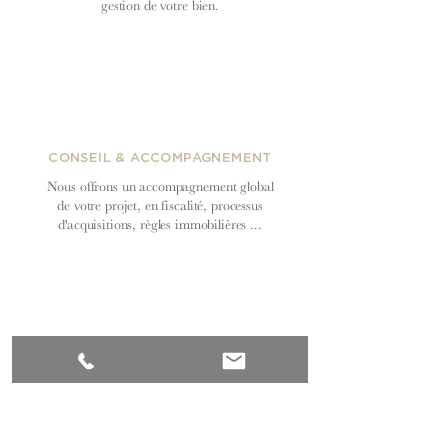
gestion de votre bien.
CONSEIL & ACCOMPAGNEMENT
Nous offrons un accompagnement global
de votre projet, en fiscalité, processus
d'acquisitions, règles immobilières ...
MISE EN LOCATION & GESTION
Recherche de locataires, mise en location,
entretien et suivi de la gestion
locative par nos équipes.