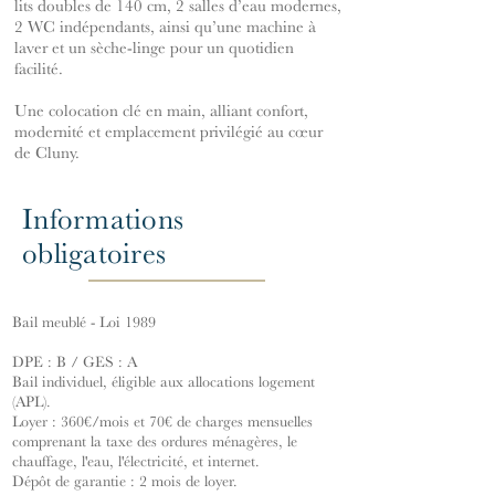
lits doubles de 140 cm, 2 salles d’eau modernes,
2 WC indépendants, ainsi qu’une machine à
laver et un sèche-linge pour un quotidien
facilité.
Une colocation clé en main, alliant confort,
modernité et emplacement privilégié au cœur
de Cluny.
Informations
obligatoires
Bail meublé - Loi 1989
DPE : B / GES : A
Bail individuel, éligible aux allocations logement
(APL).
Loyer : 360€/mois et 70€ de charges mensuelles
comprenant la taxe des ordures ménagères, le
chauffage, l'eau, l'électricité, et internet.
Dépôt de garantie : 2 mois de loyer.