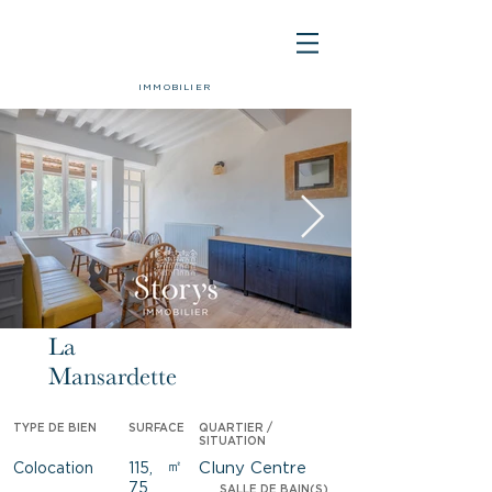
IMMOBILIER
La
Loué
Mansardette
TYPE DE BIEN
SURFACE
QUARTIER /
SITUATION
㎡
Cluny Centre
Colocation
115,
75
SALLE DE BAIN(S)