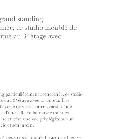
grand standing
chée, ce studio meublé de
situé au 3ᵉ étage avec
g particulièrement recherchée, ce studio
ué au 3ᵉ étage avec ascenseur. Il se
e pièce de vie orientée Ouest, d’une
 d’une salle de bain avec toilettes.
lme et offre une vue privilégiée sur un
cle et son jardin.
 à deux pas du musée Picasso, ce bien se