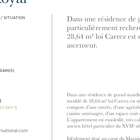
Dans une résidence de 
/ SITUATION
particulièrement recher
28,64 m² loi Carrez est 
ascenseur.
BAIN(S)
Dans une résidence de grand standin
t
meublé de 28,64 m² loi Carrez est sit
compose d’une entrée, d’une agréabl
 STORY'S
cuisine aménagée, d’un espace nuit et
L’appartement est ensoleillé, très ca
ancien hôtel particulier du XVIIᵉ siè
rnational.com
Idéalement situé au cœur du Marais,