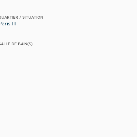
QUARTIER / SITUATION
Paris III
SALLE DE BAIN(S)
1