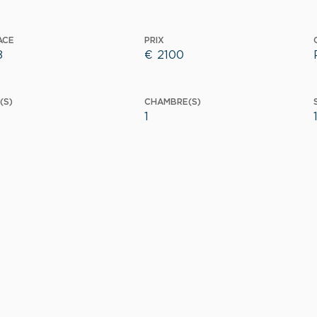
ACE
PRIX
8
€
2100
(S)
CHAMBRE(S)
1