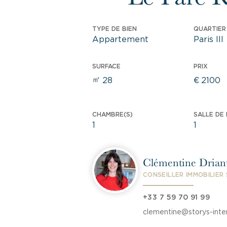
TYPE DE BIEN
QUARTIER 
Appartement
Paris III
SURFACE
PRIX
㎡
28
€
2100
CHAMBRE(S)
SALLE DE 
1
1
Clémentine Drian
CONSEILLER IMMOBILIER
+33 7 59 70 91 99
clementine@storys-inte