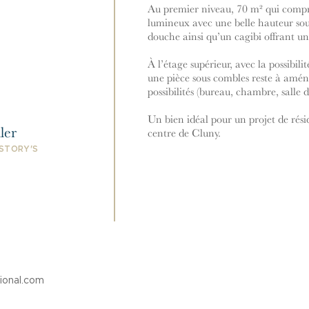
Au premier niveau, 70 m² qui compr
lumineux avec une belle hauteur sou
douche ainsi qu’un cagibi offrant u
À l’étage supérieur, avec la possibilit
une pièce sous combles reste à amén
possibilités (bureau, chambre, salle 
Un bien idéal pour un projet de rési
ler
centre de Cluny.
 STORY'S
tional.com