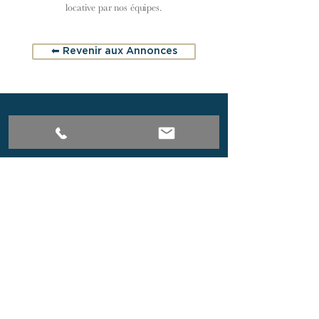
locative par nos équipes.
⬅︎ Revenir aux Annonces
Découvrez notre sélection exclusive
d’appartements, de maisons et de
propriétés de caractère à Paris et en
Bourgogne du Sud.
Implantée au cœur de Paris et à Cluny,
notre agence immobilière vous propose
des biens soigneusement sélectionnés