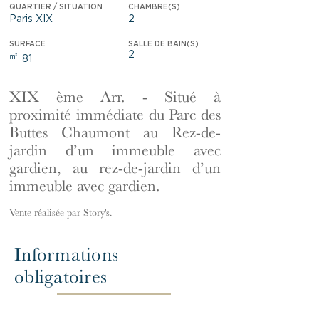
QUARTIER / SITUATION
CHAMBRE(S)
Paris XIX
2
SURFACE
SALLE DE BAIN(S)
2
㎡
81
XIX ème Arr. - Situé à
proximité immédiate du Parc des
Buttes Chaumont au Rez-de-
jardin d’un immeuble avec
gardien, au rez-de-jardin d’un
immeuble avec gardien.
Vente réalisée par Story's.
Informations
obligatoires