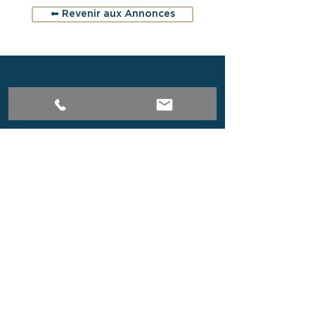
⬅︎ Revenir aux Annonces
Découvrez notre sélection exclusive
d’appartements, de maisons et de
propriétés de caractère à Paris et en
Bourgogne du Sud.
Implantée au cœur de Paris et à Cluny,
notre agence immobilière vous propose
des biens soigneusement sélectionnés
pour leur qualité, leur emplacement et
leur potentiel patrimonial. Que vous