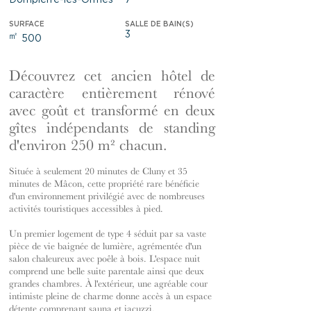
Dompierre-les-Ormes
7
SURFACE
SALLE DE BAIN(S)
3
㎡
500
Découvrez cet ancien hôtel de
caractère entièrement rénové
avec goût et transformé en deux
gîtes indépendants de standing
d'environ 250 m² chacun.
Située à seulement 20 minutes de Cluny et 35
minutes de Mâcon, cette propriété rare bénéficie
d'un environnement privilégié avec de nombreuses
activités touristiques accessibles à pied.
Un premier logement de type 4 séduit par sa vaste
pièce de vie baignée de lumière, agrémentée d'un
salon chaleureux avec poêle à bois. L'espace nuit
comprend une belle suite parentale ainsi que deux
grandes chambres. À l'extérieur, une agréable cour
intimiste pleine de charme donne accès à un espace
détente comprenant sauna et jacuzzi.