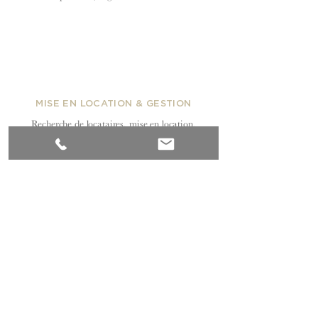
MISE EN LOCATION & GESTION
Recherche de locataires, mise en location,
entretien et suivi de la gestion
locative par nos équipes.
⬅︎ Revenir aux Annonces