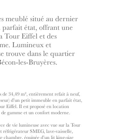
s meublé situé au dernier
parfait état, offrant une
a Tour Eiffel et des
mme. Lumineux et
se trouve dans le quartier
Bécon-les-Bruyères.
de 34,49 m², entièrement refait à neuf,
nseur) d’un petit immeuble en parfait état,
r Eiffel. Il est proposé en location
t de gamme et un confort moderne.
e de vie lumineuse avec vue sur la Tour
 et réfrigérateur SMEG, lave-vaisselle,
de chambre, équipée d’un lit king-size