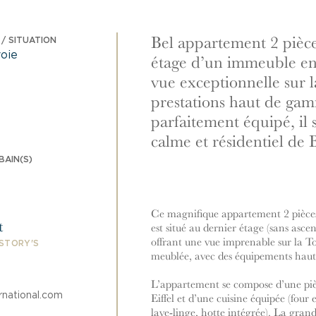
Bel appartement 2 pièce
/ SITUATION
oie
étage d’un immeuble en 
vue exceptionnelle sur l
prestations haut de ga
parfaitement équipé, il 
calme et résidentiel de 
BAIN(S)
Ce magnifique appartement 2 pièces 
t
est situé au dernier étage (sans asce
offrant une vue imprenable sur la Tou
 STORY'S
meublée, avec des équipements hau
L’appartement se compose d’une pièc
rnational.com
Eiffel et d’une cuisine équipée (four
lave-linge, hotte intégrée). La gran