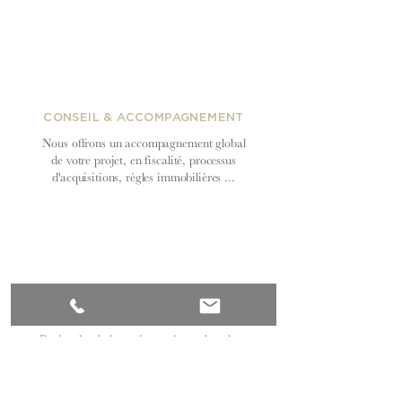
CONSEIL & ACCOMPAGNEMENT
Nous offrons un accompagnement global
de votre projet, en fiscalité, processus
d'acquisitions, règles immobilières ...
MISE EN LOCATION & GESTION
Recherche de locataires, mise en location,
entretien et suivi de la gestion
locative par nos équipes.