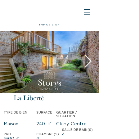
IMMOBILIER
La Liberté
Loué
TYPE DE BIEN
SURFACE
QUARTIER /
SITUATION
㎡
Cluny Centre
Maison
240
SALLE DE BAIN(S)
4
PRIX
CHAMBRE(S)