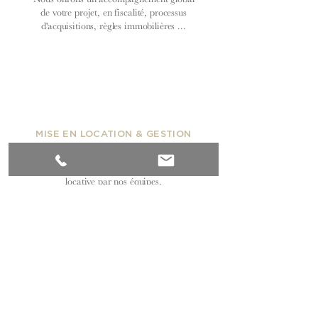
de votre projet, en fiscalité, processus
d'acquisitions, règles immobilières ...
MISE EN LOCATION & GESTION
Recherche de locataires, mise en location,
entretien et suivi de la gestion
locative par nos équipes.
⬅︎ Revenir aux Annonces