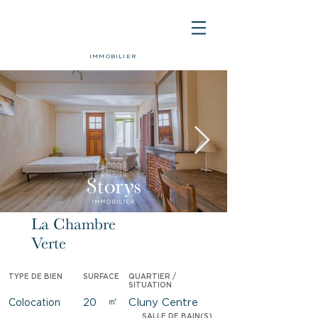
IMMOBILIER
La Chambre
Loué
Verte
TYPE DE BIEN
SURFACE
QUARTIER /
SITUATION
㎡
Cluny Centre
Colocation
20
SALLE DE BAIN(S)